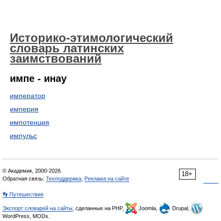
Историко-этимологический
словарь латинских
заимствований
импе - инау
император
империя
импотенция
импульс
© Академик, 2000-2026
18+
Обратная связь:
Техподдержка
,
Реклама на сайте
👣 Путешествия
Экспорт словарей на сайты
, сделанные на PHP,
Joomla,
Drupal,
WordPress, MODx.